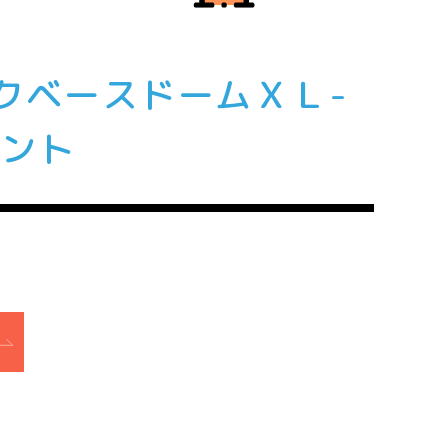
クベースドームＸＬ-
テント